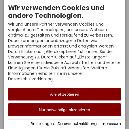
info@skiflugschanze-
Wir verwenden Cookies und
oberstdorf.de
BARRIEREFREI?
Sommersaison
andere Technologien.
09:30-17:30 Uhr
Mit unserem Panorama
Wir und unsere Partner verwenden Cookies und
Revision
Schrägaufzug gelangst
Von 09.11. bis 18.12.2026
Du ohne Probleme von
vergleichbare Technologien, um unsere Webseite
geschlossen!
der Tal- zur Bergstation
optimal zu gestalten und fortlaufend zu verbessern.
und umgekehrt.
Letzte Turmfahrt: 30
Dabei können personenbezogene Daten wie
Minuten vor
Eine Fahrt auf den Turm
Browserinformationen erfasst und analysiert werden.
Betriebsende!
ist nur bedingt möglich
Durch Klicken auf „Alle akzeptieren“ stimmen Sie der
bzw. für Menschen mit
Verwendung zu. Durch Klicken auf „Einstellungen“
einer Gehbehinderung
können Sie eine individuelle Auswahl treffen und erteilte
untersagt.
Einwilligungen für die Zukunft widerrufen. Weitere
Informationen erhalten Sie in unserer
Datenschutzerklärung.
Alle akzeptieren
Facebook
Instagram
YouTube
Nur notwendige akzeptieren
Tripadvisor
Impressum
Datenschutz
Datenschutzhinweise
Barrierefreiheit
Einstellungen
·
Datenschutzerklärung
·
Impressum
AGB
Cookie-Einstellungen