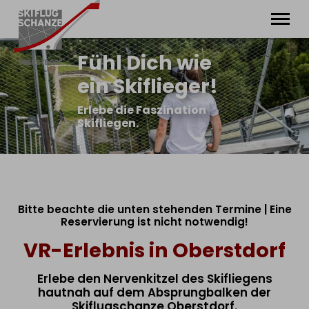
Fühl Dich wie
Arena
Info
ein Skiflieger!
Erlebnisse
Events
Erlebe die Faszination
Geschichte
Skifliegen.
Tagung & Events
Gastronomie
Bitte beachte die unten stehenden Termine | Eine
Reservierung ist nicht notwendig!
VR-Erlebnis in Oberstdorf
Erlebe den Nervenkitzel des Skifliegens
hautnah auf dem Absprungbalken der
Skiflugschanze Oberstdorf.