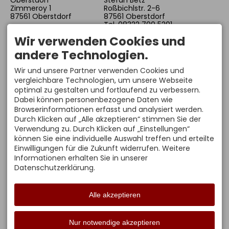
Oberstdorf
Stefan Betz
Zimmeroy 1
Roßbichlstr. 2-6
87561 Oberstdorf
87561 Oberstdorf
Tel. 08322 700 5201
Sportstätten Newsletter
info@skiflugschanze-
Wir verwenden Cookies und
oberstdorf.de
BARRIEREFREI?
Sommersaison
andere Technologien.
09:30-17:30 Uhr
Mit unserem Panorama
Wir und unsere Partner verwenden Cookies und
Revision
Schrägaufzug gelangst
Von 09.11. bis 18.12.2026
Du ohne Probleme von
vergleichbare Technologien, um unsere Webseite
geschlossen!
der Tal- zur Bergstation
optimal zu gestalten und fortlaufend zu verbessern.
und umgekehrt.
Letzte Turmfahrt: 30
Dabei können personenbezogene Daten wie
Minuten vor
Eine Fahrt auf den Turm
Browserinformationen erfasst und analysiert werden.
Betriebsende!
ist nur bedingt möglich
Durch Klicken auf „Alle akzeptieren“ stimmen Sie der
bzw. für Menschen mit
Verwendung zu. Durch Klicken auf „Einstellungen“
einer Gehbehinderung
können Sie eine individuelle Auswahl treffen und erteilte
untersagt.
Einwilligungen für die Zukunft widerrufen. Weitere
Informationen erhalten Sie in unserer
Datenschutzerklärung.
Alle akzeptieren
Facebook
Instagram
YouTube
Nur notwendige akzeptieren
Tripadvisor