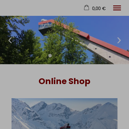
0,00 €
×
Arena
Warenkorb ist leer
Info
Erlebnisse
Events
Geschichte
Tagung & Events
Gastronomie
Online Shop